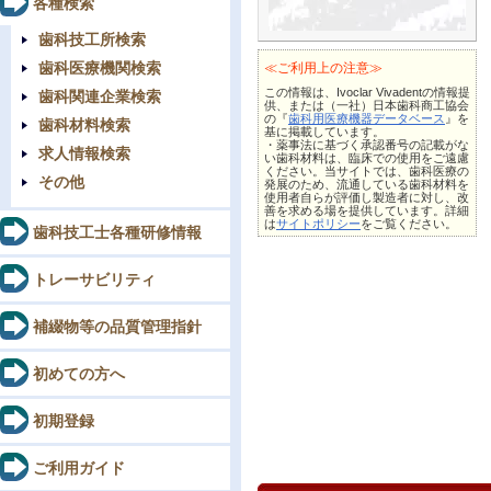
各種検索
歯科技工所検索
歯科医療機関検索
≪ご利用上の注意≫
この情報は、Ivoclar Vivadentの情報提
歯科関連企業検索
供、または（一社）日本歯科商工協会
の『
歯科用医療機器データベース
』を
歯科材料検索
基に掲載しています。
・薬事法に基づく承認番号の記載がな
求人情報検索
い歯科材料は、臨床での使用をご遠慮
ください。当サイトでは、歯科医療の
その他
発展のため、流通している歯科材料を
使用者自らが評価し製造者に対し、改
善を求める場を提供しています。詳細
は
サイトポリシー
をご覧ください。
歯科技工士各種研修情報
トレーサビリティ
補綴物等の品質管理指針
初めての方へ
初期登録
ご利用ガイド