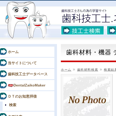
歯科材料・機器
ホーム
当サイトについて
»
»
ホーム
歯科材料検索
検索結
歯科技工士データベース
DentalZaikoMaker
ＤＴのお知恵拝借
検索