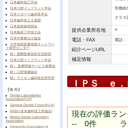
日本歯科技工学会
生物由
日本口腔インプラント学会
日本スポーツ歯科医学会
クラス
日本歯科技工士連盟
日本放射線技師会
提供企業所在地
〒
日本臨床工学技士会
日本作業療法士協会
電話・FAX
電
大学病院医療情報ネットワー
ク研究センター
紹介ページURL
財）国際医療技術交流財団
補足情報
日本口腔インプラント学会
財） 医療関連サービス振興会
財）口腔保健協会
財）ライオン歯科衛生研究所
ＩＰＳ ｅ．
Ｌａｂ ＨＴ
【海 外】
Dental Laboratories
Association(U.K)
General Dental Council(U.K)
NADL(全米歯科技工所協会)
現在の評価ラン
Illinois Dental Laboratory
Association
-- 0件 ラン
Denturists Association of