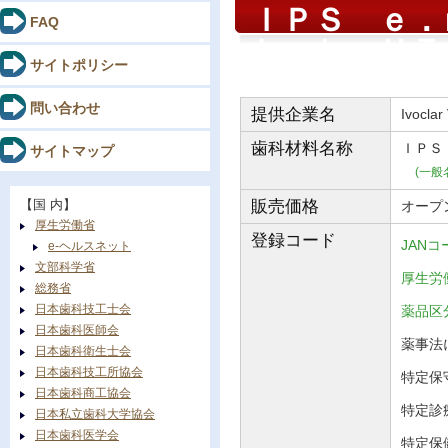
ＩＰＳ ｅ．
FAQ
Ｌａｂ ＨＴ
サイトポリシー
問い合わせ
提供企業名
Ivoclar
歯科材料
名称
ＩＰＳ
サイトマップ
(一般
【国 内】
販売価格
オープ
厚生労働省
登録コード
JANコ
e-ヘルスネット
文部科学省
厚生労働
総務省
日本歯科技工士会
薬品
日本歯科医師会
薬事法に
日本歯科衛生士会
日本歯科技工所協会
特定保守
日本歯科商工協会
特定診
日本私立歯科大学協会
日本歯科医学会
特定保