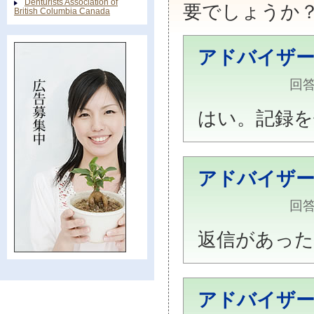
Denturists Association of
要でしょうか
British Columbia Canada
アドバイザ
回答
はい。記録を
アドバイザ
回答
返信があった
アドバイザ