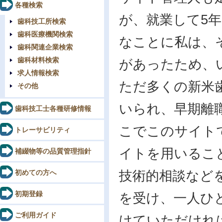
各種検索
が、就業して5
歯科技工所検索
歯科医療機関検索
なことに私は、
歯科関連企業検索
歯科材料検索
があったため、
求人情報検索
ただ多くの新米
その他
いられ、早期離
歯科技工士各種研修情報
こでこのサイト
トレーサビリティ
イトを用いるこ
補綴物等の品質管理指針
初めての方へ
技術的相談など
初期登録
を受け、一人ひ
ご利用ガイド
けていただけれ