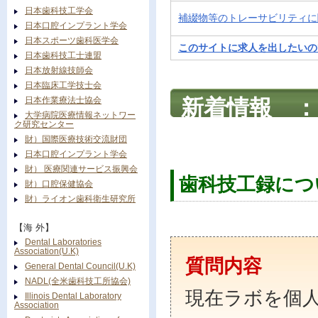
日本歯科技工学会
補綴物等のトレーサビリティに
日本口腔インプラント学会
日本スポーツ歯科医学会
このサイトに求人を出したいの
日本歯科技工士連盟
日本放射線技師会
日本臨床工学技士会
日本作業療法士協会
新着情報 
大学病院医療情報ネットワー
ます！
ク研究センター
財）国際医療技術交流財団
日本口腔インプラント学会
財） 医療関連サービス振興会
歯科技工録につ
財）口腔保健協会
財）ライオン歯科衛生研究所
【海 外】
Dental Laboratories
Association(U.K)
質問内容
General Dental Council(U.K)
NADL(全米歯科技工所協会)
現在ラボを個
Illinois Dental Laboratory
Association