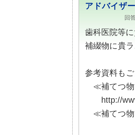
アドバイザ
回答
歯科医院等に
補綴物に貴ラ
参考資料もご
≪補てつ物管
http://www.g
≪補てつ物管