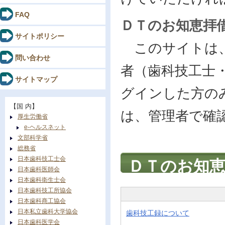
FAQ
ＤＴのお知恵拝
サイトポリシー
このサイトは、
問い合わせ
者（歯科技工士
サイトマップ
グインした方の
【国 内】
は、管理者で確
厚生労働省
e-ヘルスネット
文部科学省
総務省
日本歯科技工士会
ＤＴのお知
日本歯科医師会
日本歯科衛生士会
日本歯科技工所協会
日本歯科商工協会
日本私立歯科大学協会
歯科技工録について
日本歯科医学会