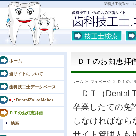
歯科技工装置のトレ
ＤＴのお知恵拝
ホーム
当サイトについて
»
»
ホーム
マイページ
ＤＴのお
歯科技工士データベース
ＤＴ（Dental
DentalZaikoMaker
卒業したての免
ＤＴのお知恵拝借
しなければなら
検索
サイト管理人も