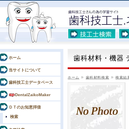
歯科材料・機器
ホーム
当サイトについて
»
»
ホーム
歯科材料検索
検索結
歯科技工士データベース
DentalZaikoMaker
ＤＴのお知恵拝借
検索