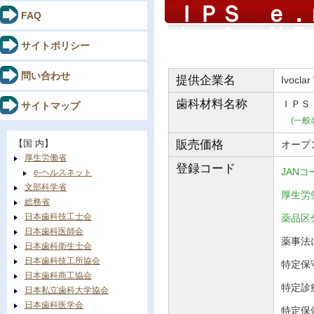
ＩＰＳ ｅ．
FAQ
Ｌａｂ ＨＴ
サイトポリシー
問い合わせ
提供企業名
Ivoclar
歯科材料
名称
ＩＰＳ
サイトマップ
(一般
【国 内】
販売価格
オープ
厚生労働省
登録コード
JANコ
e-ヘルスネット
文部科学省
厚生労働
総務省
日本歯科技工士会
薬品
日本歯科医師会
薬事法に
日本歯科衛生士会
日本歯科技工所協会
特定保守
日本歯科商工協会
特定診
日本私立歯科大学協会
日本歯科医学会
特定保