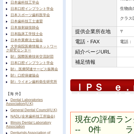
日本歯科技工学会
生物由
日本口腔インプラント学会
日本スポーツ歯科医学会
クラス
日本歯科技工士連盟
日本放射線技師会
提供企業所在地
〒
日本臨床工学技士会
日本作業療法士協会
電話・FAX
電
大学病院医療情報ネットワー
ク研究センター
紹介ページURL
財）国際医療技術交流財団
補足情報
日本口腔インプラント学会
財） 医療関連サービス振興会
財）口腔保健協会
財）ライオン歯科衛生研究所
ＩＰＳ ｅ．
Ｌａｂ ＨＴ
【海 外】
Dental Laboratories
Association(U.K)
General Dental Council(U.K)
NADL(全米歯科技工所協会)
現在の評価ラン
Illinois Dental Laboratory
Association
-- 0件 ラン
Denturists Association of