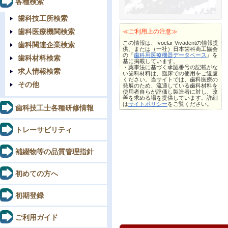
各種検索
歯科技工所検索
歯科医療機関検索
≪ご利用上の注意≫
この情報は、Ivoclar Vivadentの情報提
歯科関連企業検索
供、または（一社）日本歯科商工協会
の『
歯科用医療機器データベース
』を
歯科材料検索
基に掲載しています。
・薬事法に基づく承認番号の記載がな
求人情報検索
い歯科材料は、臨床での使用をご遠慮
ください。当サイトでは、歯科医療の
その他
発展のため、流通している歯科材料を
使用者自らが評価し製造者に対し、改
善を求める場を提供しています。詳細
は
サイトポリシー
をご覧ください。
歯科技工士各種研修情報
トレーサビリティ
補綴物等の品質管理指針
初めての方へ
初期登録
ご利用ガイド